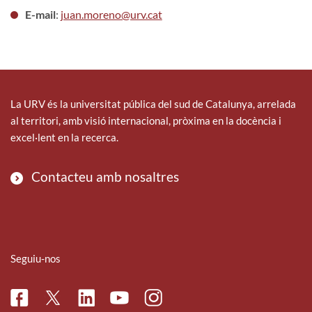
E-mail
:
juan.moreno@urv.cat
La URV és la universitat pública del sud de Catalunya, arrelada
al territori, amb visió internacional, pròxima en la docència i
excel·lent en la recerca.
Contacteu amb nosaltres
Seguiu-nos
Facebook
Linkedin
Instagram
Twitter
Youtube