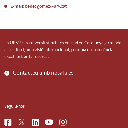
E-mail
:
benet.gomez@urv.cat
La URV és la universitat pública del sud de Catalunya, arrelada
al territori, amb visió internacional, pròxima en la docència i
excel·lent en la recerca.
Contacteu amb nosaltres
Seguiu-nos
Facebook
Linkedin
Instagram
Twitter
Youtube