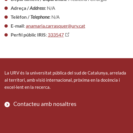
Adreça /
Address
: N/A
Telèfon /
Telephone
: N/A
E-mail
:
anamaria.carrasquer@urv.cat
Perfil públic IRIS
:
333547
La URV és la universitat pública del sud de Catalunya, arrelada
al territori, amb visió internacional, pròxima en la docència i
excel·lent en la recerca.
Contacteu amb nosaltres