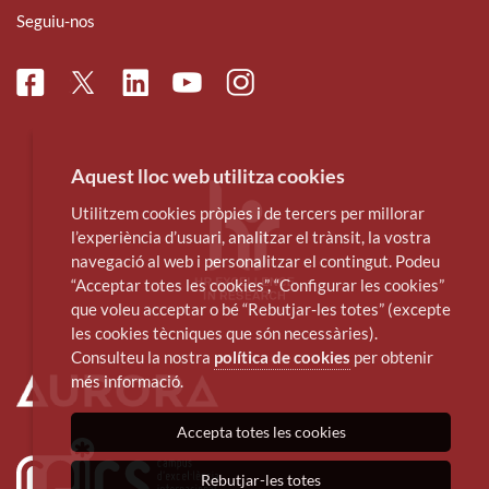
Seguiu-nos
Facebook
Linkedin
Instagram
Twitter
Youtube
Aquest lloc web utilitza cookies
Utilitzem cookies pròpies i de tercers per millorar
l’experiència d’usuari, analitzar el trànsit, la vostra
navegació al web i personalitzar el contingut. Podeu
“Acceptar totes les cookies”, “Configurar les cookies”
que voleu acceptar o bé “Rebutjar-les totes” (excepte
les cookies tècniques que són necessàries).
Consulteu la nostra
política de cookies
per obtenir
més informació.
Accepta totes les cookies
Rebutjar-les totes