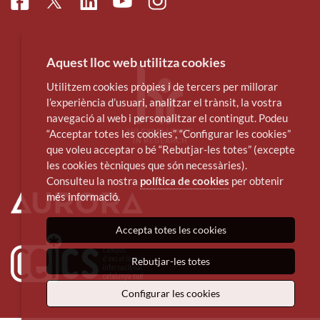
Facebook
Linkedin
Instagram
Twitter
Youtube
Aquest lloc web utilitza cookies
Utilitzem cookies pròpies i de tercers per millorar
l’experiència d’usuari, analitzar el trànsit, la vostra
navegació al web i personalitzar el contingut. Podeu
“Acceptar totes les cookies”, “Configurar les cookies”
que voleu acceptar o bé “Rebutjar-les totes” (excepte
les cookies tècniques que són necessàries).
Consulteu la nostra
política de cookies
per obtenir
més informació.
Accepta totes les cookies
Rebutjar-les totes
Configurar les cookies