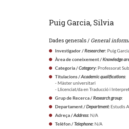
Puig Garcia, Silvia
Dades generals /
General inform
Investigador /
Researcher
: Puig Garcia
Àrea de coneixement /
Knowledge ar
Categoria /
Category
: Professorat Sub
Titulacions /
Academic qualifications
:
- Màster universitari
- Llicenciat/da en Traducció i Interpre
Grup de Recerca /
Research group
:
Departament /
Department
: Estudis 
Adreça /
Address
: N/A
Telèfon /
Telephone
: N/A