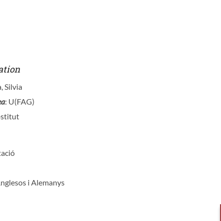
ation
, Silvia
ea
: U(FAG)
stitut
tació
Anglesos i Alemanys