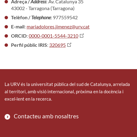
Adreça /
Address
: Av. Catalunya 35
43002 - Tarragona (Tarragona)
Telèfon /
Telephone
: 977559542
E-mail
:
mariadolores.jimenez@urv.cat
ORCID
:
0000-0001-5544-3210
Perfil públic IRIS
:
320695
La URV és la universitat pública del sud de Catalunya, arrelada
al territori, amb visió internacional, pròxima en la docència i
excel·lent en la recerca.
Contacteu amb nosaltres