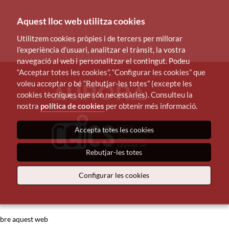
Aquest lloc web utilitza cookies
Utilitzem cookies pròpies i de tercers per millorar
l’experiència d’usuari, analitzar el trànsit, la vostra
navegació al web i personalitzar el contingut. Podeu
“Acceptar totes les cookies”, “Configurar les cookies” que
voleu acceptar o bé “Rebutjar-les totes” (excepte les
cookies tècniques que són necessàries). Consulteu la
nostra
política de cookies
per obtenir més informació.
Accepta totes les cookies
Rebutjar-les totes
Configurar les cookies
bre aquest web