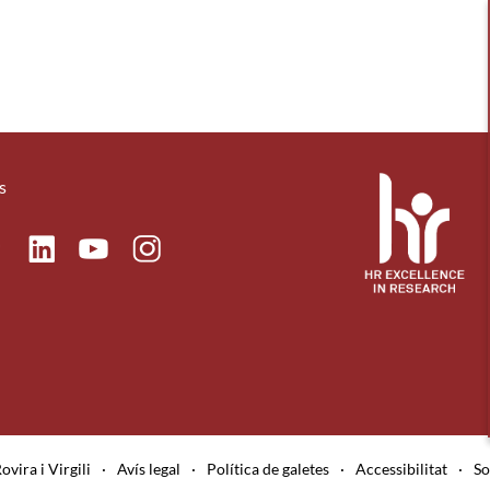
s
ok
Linkedin
Instagram
itter
Youtube
ovira i Virgili
·
Avís legal
·
Política de galetes
·
Accessibilitat
·
So