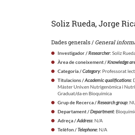
Soliz Rueda, Jorge Ri
Dades generals /
General inform
Investigador /
Researcher
: Soliz Rued
Àrea de coneixement /
Knowledge ar
Categoria /
Category
: Professorat lec
Titulacions /
Academic qualifications
:
Màster Univ.en Nutrigenòmica i Nutri
Graduat/da en Bioquímica
Grup de Recerca /
Research group
: 
Departament /
Department
: Bioquími
Adreça /
Address
: N/A
Telèfon /
Telephone
: N/A