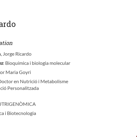
cardo
ation
a, Jorge Ricardo
ea
: Bioquímica i biologia molecular
tor Maria Goyri
 Doctor en Nutrició i Metabolisme
ció Personalitzada
NUTRIGENÒMICA
ca i Biotecnologia