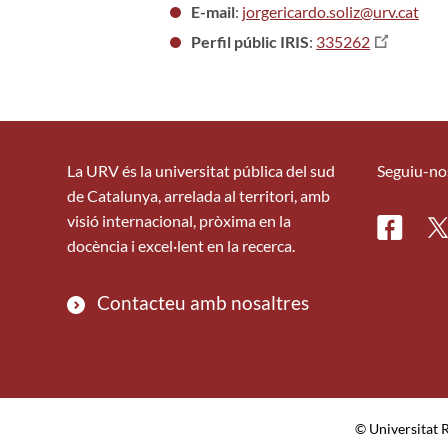
E-mail
:
jorgericardo.soliz@urv.cat
Perfil públic IRIS
:
335262
La URV és la universitat pública del sud
Seguiu-no
de Catalunya, arrelada al territori, amb
visió internacional, pròxima en la
Facebo
Tw
docència i excel·lent en la recerca.
Contacteu amb nosaltres
© Universitat R