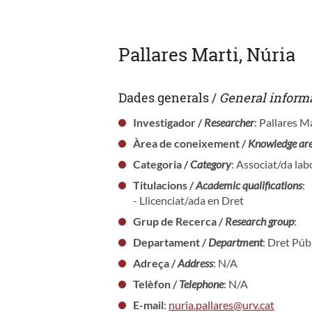
Pallares Marti, Núria
Dades generals /
General inform
Investigador /
Researcher
: Pallares M
Àrea de coneixement /
Knowledge ar
Categoria /
Category
: Associat/da lab
Titulacions /
Academic qualifications
:
- Llicenciat/ada en Dret
Grup de Recerca /
Research group
:
Departament /
Department
: Dret Púb
Adreça /
Address
: N/A
Telèfon /
Telephone
: N/A
E-mail
:
nuria.pallares@urv.cat