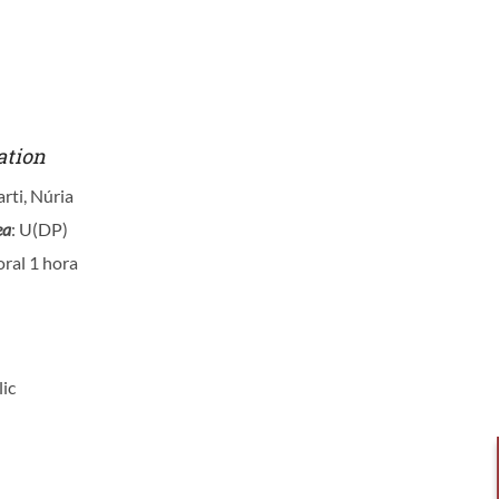
ation
arti, Núria
ea
: U(DP)
oral 1 hora
lic