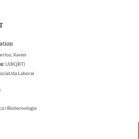
r
ation
rrios, Xavier
ea
: U(BQBT)
sociat/da Laboral
a
ca i Biotecnologia