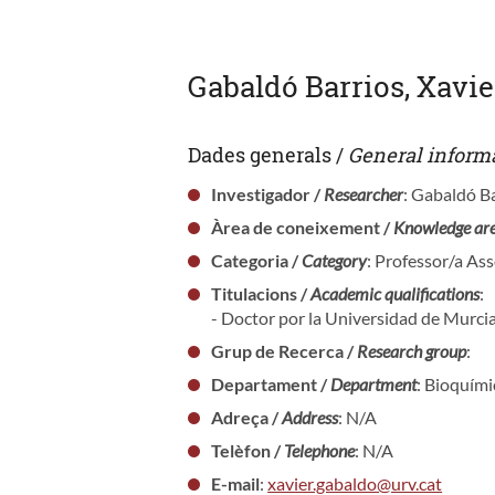
Gabaldó Barrios, Xavie
Dades generals /
General inform
Investigador /
Researcher
: Gabaldó Ba
Àrea de coneixement /
Knowledge ar
Categoria /
Category
: Professor/a As
Titulacions /
Academic qualifications
:
- Doctor por la Universidad de Murci
Grup de Recerca /
Research group
:
Departament /
Department
: Bioquími
Adreça /
Address
: N/A
Telèfon /
Telephone
: N/A
E-mail
:
xavier.gabaldo@urv.cat