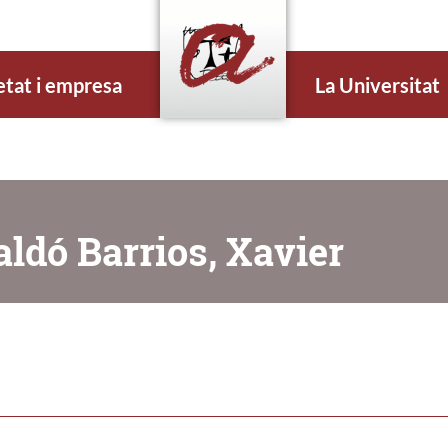
etat i empresa
La Universitat
ldó Barrios, Xavier