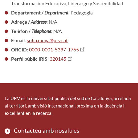
Transformación Educativa, Liderazgo y Sostenibilidad
Departament /
Department
: Pedagogia
Adreça /
Address
: N/A
Telèfon /
Telephone
: N/A
E-mail
:
sofia.moya@urv.cat
ORCID
:
0000-0001-5397-1765
Perfil públic IRIS
:
320145
La URV és la universitat pública del sud de Catalunya, arrelada
al territori, amb visió internacional, pròxima en la docència i
excel·lent en la recerca.
Contacteu amb nosaltres