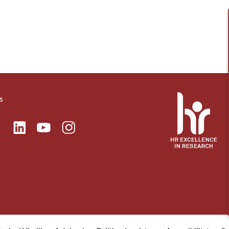
s
ok
Linkedin
Instagram
itter
Youtube