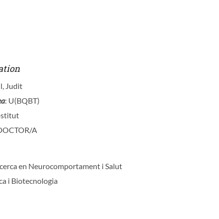
ation
l, Judit
ea
: U(BQBT)
stitut
 DOCTOR/A
ecerca en Neurocomportament i Salut
ca i Biotecnologia