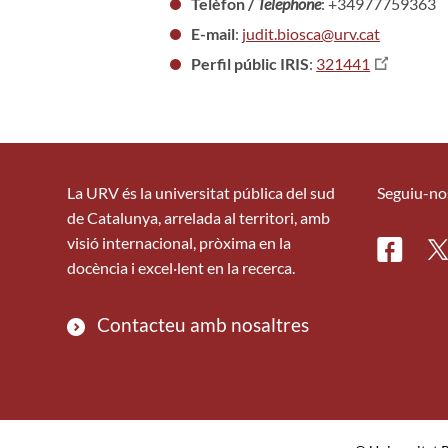
Telèfon /
Telephone
: +34977759363
E-mail
:
judit.biosca@urv.cat
Perfil públic IRIS
:
321441
La URV és la universitat pública del sud
Seguiu-no
de Catalunya, arrelada al territori, amb
visió internacional, pròxima en la
Facebo
Tw
docència i excel·lent en la recerca.
Contacteu amb nosaltres