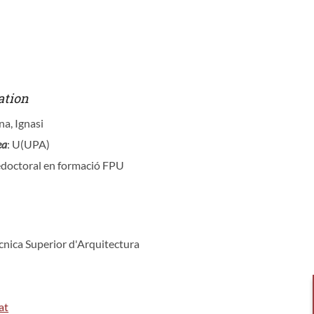
ation
na, Ignasi
ea
: U(UPA)
redoctoral en formació FPU
ècnica Superior d'Arquitectura
at