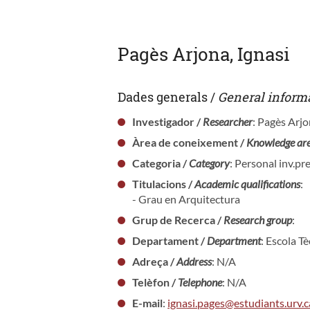
Pagès Arjona, Ignasi
Dades generals /
General inform
Investigador /
Researcher
: Pagès Arjo
Àrea de coneixement /
Knowledge ar
Categoria /
Category
: Personal inv.p
Titulacions /
Academic qualifications
:
- Grau en Arquitectura
Grup de Recerca /
Research group
:
Departament /
Department
: Escola T
Adreça /
Address
: N/A
Telèfon /
Telephone
: N/A
E-mail
:
ignasi.pages@estudiants.urv.c