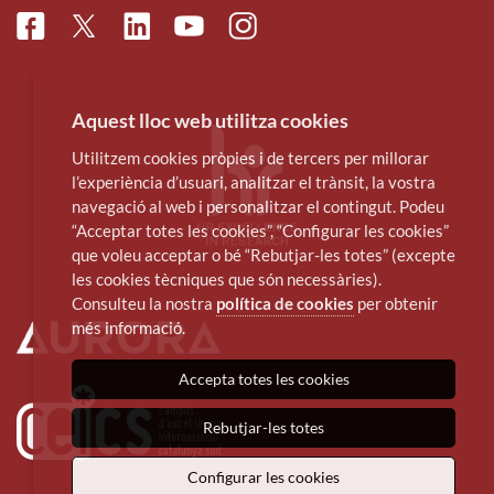
Facebook
Linkedin
Instagram
Twitter
Youtube
Aquest lloc web utilitza cookies
Utilitzem cookies pròpies i de tercers per millorar
l’experiència d’usuari, analitzar el trànsit, la vostra
navegació al web i personalitzar el contingut. Podeu
“Acceptar totes les cookies”, “Configurar les cookies”
que voleu acceptar o bé “Rebutjar-les totes” (excepte
les cookies tècniques que són necessàries).
Consulteu la nostra
política de cookies
per obtenir
més informació.
Accepta totes les cookies
Rebutjar-les totes
Configurar les cookies