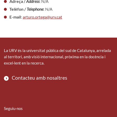
Adreça /
Address
: N/A
Telèfon /
Telephone
: N/A
E-mail
:
arturo.ortega@urv.cat
La URV és la universitat pública del sud de Catalunya, arrelada
al territori, amb visió internacional, pròxima en la docència i
excel·lent en la recerca.
Contacteu amb nosaltres
Seguiu-nos