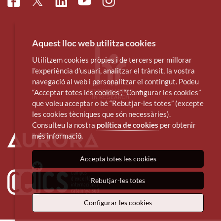
Facebook
Linkedin
Instagram
Twitter
Youtube
Aquest lloc web utilitza cookies
Utilitzem cookies pròpies i de tercers per millorar
l’experiència d’usuari, analitzar el trànsit, la vostra
navegació al web i personalitzar el contingut. Podeu
“Acceptar totes les cookies”, “Configurar les cookies”
que voleu acceptar o bé “Rebutjar-les totes” (excepte
les cookies tècniques que són necessàries).
Consulteu la nostra
política de cookies
per obtenir
més informació.
Accepta totes les cookies
Rebutjar-les totes
Configurar les cookies