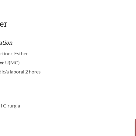
er
ation
rtínez, Esther
ea
: U(MC)
ic/a laboral 2 hores
 i Cirurgia