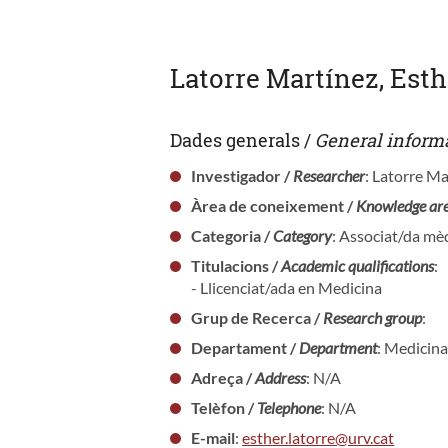
Latorre Martínez, Esth
Dades generals /
General inform
Investigador /
Researcher
: Latorre Ma
Àrea de coneixement /
Knowledge ar
Categoria /
Category
: Associat/da mèd
Titulacions /
Academic qualifications
:
- Llicenciat/ada en Medicina
Grup de Recerca /
Research group
:
Departament /
Department
: Medicina
Adreça /
Address
: N/A
Telèfon /
Telephone
: N/A
E-mail
:
esther.latorre@urv.cat