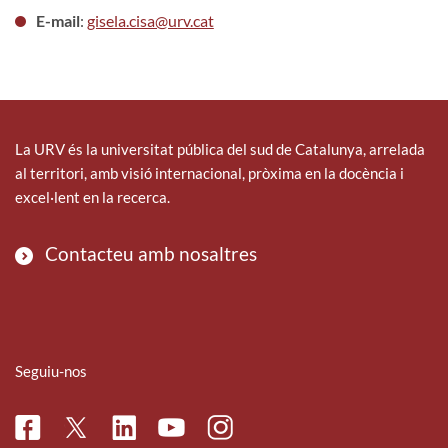
E-mail
:
gisela.cisa@urv.cat
La URV és la universitat pública del sud de Catalunya, arrelada
al territori, amb visió internacional, pròxima en la docència i
excel·lent en la recerca.
Contacteu amb nosaltres
Seguiu-nos
Facebook
Linkedin
Instagram
Twitter
Youtube