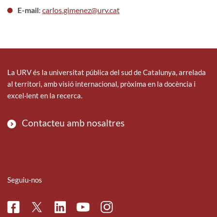
E-mail
:
carlos.gimenez@urv.cat
La URV és la universitat pública del sud de Catalunya, arrelada
al territori, amb visió internacional, pròxima en la docència i
excel·lent en la recerca.
Contacteu amb nosaltres
Seguiu-nos
Facebook
Linkedin
Instagram
Twitter
Youtube