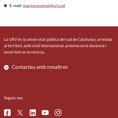
E-mail
:
marina.espinet@urv.cat
La URV és la universitat pública del sud de Catalunya, arrelada
al territori, amb visió internacional, pròxima en la docència i
excel·lent en la recerca.
Contacteu amb nosaltres
Seguiu-nos
Facebook
Linkedin
Instagram
Twitter
Youtube