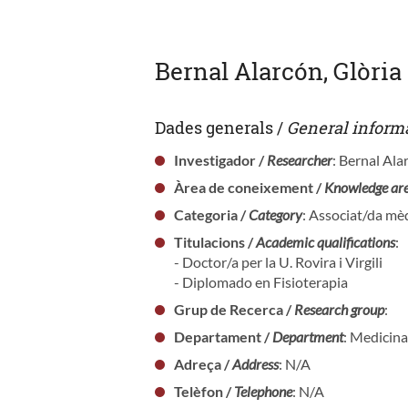
Bernal Alarcón, Glòria
Dades generals /
General inform
Investigador /
Researcher
: Bernal Ala
Àrea de coneixement /
Knowledge ar
Categoria /
Category
: Associat/da mèd
Titulacions /
Academic qualifications
:
- Doctor/a per la U. Rovira i Virgili
- Diplomado en Fisioterapia
Grup de Recerca /
Research group
:
Departament /
Department
: Medicina
Adreça /
Address
: N/A
Telèfon /
Telephone
: N/A