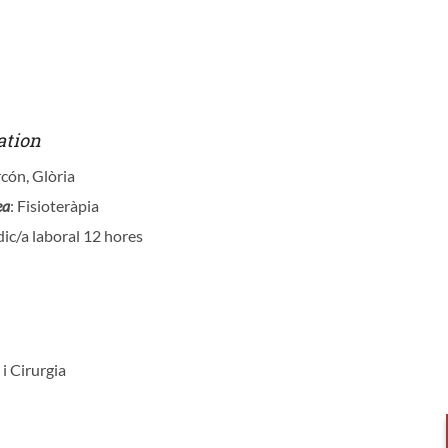
ation
rcón, Glòria
ea
: Fisioteràpia
ic/a laboral 12 hores
 i Cirurgia