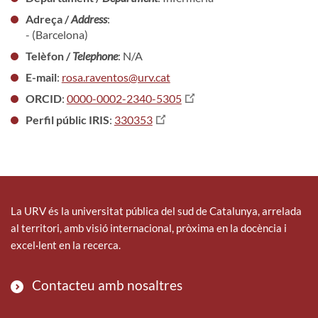
Adreça /
Address
:
- (Barcelona)
Telèfon /
Telephone
: N/A
E-mail
:
rosa.raventos@urv.cat
ORCID
:
0000-0002-2340-5305
Perfil públic IRIS
:
330353
La URV és la universitat pública del sud de Catalunya, arrelada
al territori, amb visió internacional, pròxima en la docència i
excel·lent en la recerca.
Contacteu amb nosaltres