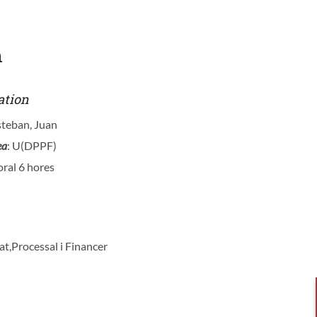
n
ation
steban, Juan
ea
: U(DPPF)
oral 6 hores
vat,Processal i Financer