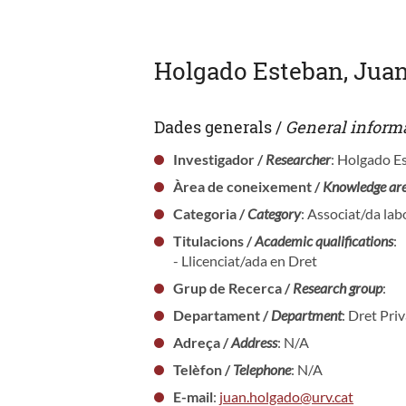
Holgado Esteban, Jua
Dades generals /
General inform
Investigador /
Researcher
: Holgado E
Àrea de coneixement /
Knowledge ar
Categoria /
Category
: Associat/da lab
Titulacions /
Academic qualifications
:
- Llicenciat/ada en Dret
Grup de Recerca /
Research group
:
Departament /
Department
: Dret Pri
Adreça /
Address
: N/A
Telèfon /
Telephone
: N/A
E-mail
:
juan.holgado@urv.cat