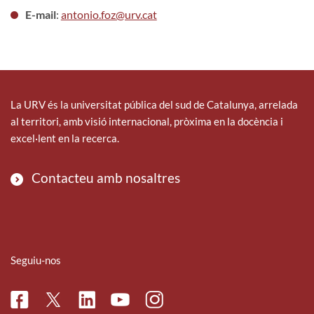
E-mail
:
antonio.foz@urv.cat
La URV és la universitat pública del sud de Catalunya, arrelada
al territori, amb visió internacional, pròxima en la docència i
excel·lent en la recerca.
Contacteu amb nosaltres
Seguiu-nos
Facebook
Linkedin
Instagram
Twitter
Youtube