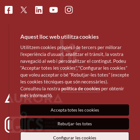
Facebook
Linkedin
Instagram
Twitter
Youtube
Aquest lloc web utilitza cookies
Utilitzem cookies pròpies i de tercers per millorar
l’experiència d’usuari, analitzar el trànsit, la vostra
navegació al web i personalitzar el contingut. Podeu
“Acceptar totes les cookies”, “Configurar les cookies”
que voleu acceptar o bé “Rebutjar-les totes” (excepte
les cookies tècniques que són necessàries).
Consulteu la nostra
política de cookies
per obtenir
més informació.
Accepta totes les cookies
Rebutjar-les totes
Configurar les cookies