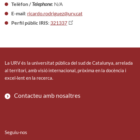
Telèfon /
Telephone
: N/A
E-mail
:
ricardo.rodriguez@urv.cat
Perfil públic IRIS
:
321337
La URV és la universitat pública del sud de Catalunya, arrelada
al territori, amb visió internacional, pròxima en la docència i
excel·lent en la recerca.
Contacteu amb nosaltres
Seguiu-nos