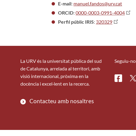
E-mail
:
manuel.fandos@urv.cat
ORCID
:
0000-0003-0991-4004
Perfil públic IRIS
:
320329
La URV és la universitat pública del sud
Seguiu-no
de Catalunya, arrelada al territori, amb
visió internacional, pròxima en la
Facebo
Tw
docència i excel·lent en la recerca.
Contacteu amb nosaltres