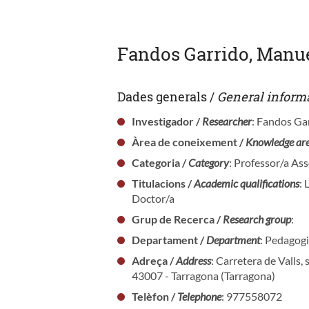
Fandos Garrido, Manu
Dades generals /
General inform
Investigador /
Researcher
: Fandos Ga
Àrea de coneixement /
Knowledge ar
Categoria /
Category
: Professor/a As
Titulacions /
Academic qualifications
: 
Doctor/a
Grup de Recerca /
Research group
:
Departament /
Department
: Pedagog
Adreça /
Address
: Carretera de Valls, 
43007 - Tarragona (Tarragona)
Telèfon /
Telephone
: 977558072