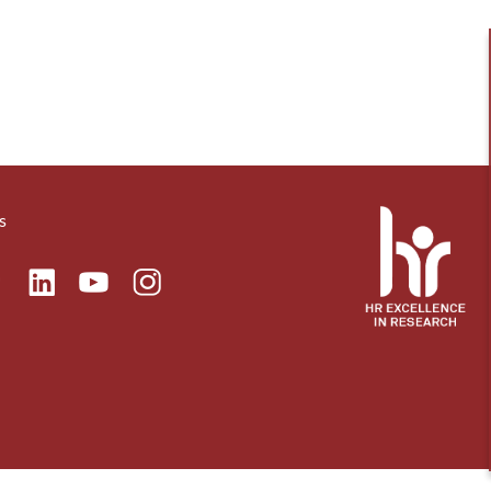
s
ok
Linkedin
Instagram
itter
Youtube