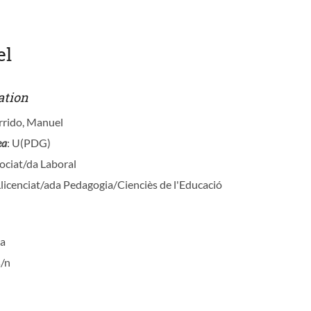
el
ation
rrido, Manuel
ea
: U(PDG)
sociat/da Laboral
Llicenciat/ada Pedagogia/Cienciès de l'Educació
ia
s/n