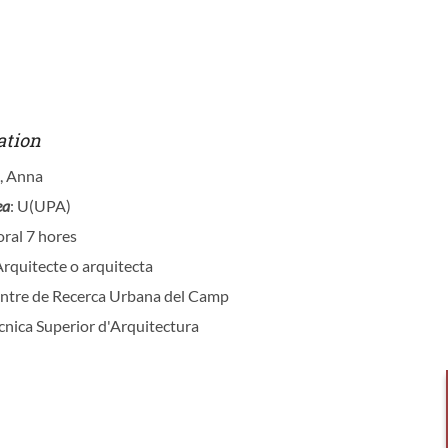
ation
a, Anna
ea
: U(UPA)
oral 7 hores
Arquitecte o arquitecta
entre de Recerca Urbana del Camp
ècnica Superior d'Arquitectura