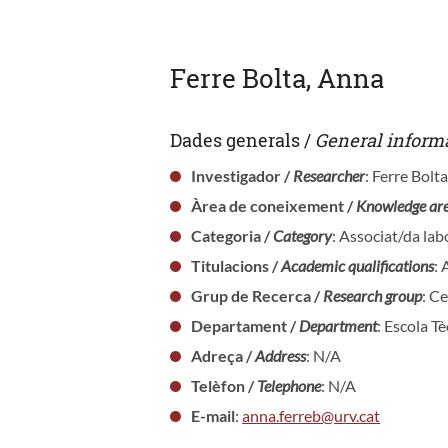
Ferre Bolta, Anna
Dades generals /
General inform
Investigador /
Researcher
: Ferre Bolt
Àrea de coneixement /
Knowledge ar
Categoria /
Category
: Associat/da lab
Titulacions /
Academic qualifications
: 
Grup de Recerca /
Research group
: C
Departament /
Department
: Escola T
Adreça /
Address
: N/A
Telèfon /
Telephone
: N/A
E-mail
:
anna.ferreb@urv.cat