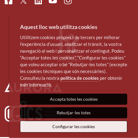
Facebook
Linkedin
Instagram
Twitter
Youtube
Aquest lloc web utilitza cookies
Utilitzem cookies pròpies i de tercers per millorar
l’experiència d’usuari, analitzar el trànsit, la vostra
navegació al web i personalitzar el contingut. Podeu
“Acceptar totes les cookies”, “Configurar les cookies”
que voleu acceptar o bé “Rebutjar-les totes” (excepte
les cookies tècniques que són necessàries).
Consulteu la nostra
política de cookies
per obtenir
més informació.
Accepta totes les cookies
Rebutjar-les totes
Configurar les cookies