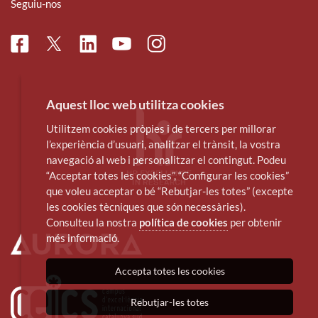
Seguiu-nos
Facebook
Linkedin
Instagram
Twitter
Youtube
Aquest lloc web utilitza cookies
Utilitzem cookies pròpies i de tercers per millorar
l’experiència d’usuari, analitzar el trànsit, la vostra
navegació al web i personalitzar el contingut. Podeu
“Acceptar totes les cookies”, “Configurar les cookies”
que voleu acceptar o bé “Rebutjar-les totes” (excepte
les cookies tècniques que són necessàries).
Consulteu la nostra
política de cookies
per obtenir
més informació.
Accepta totes les cookies
Rebutjar-les totes