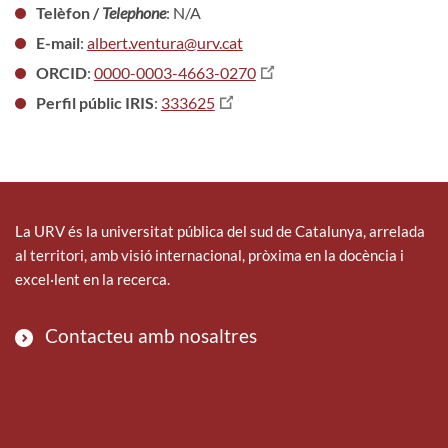
Telèfon /
Telephone
: N/A
E-mail
:
albert.ventura@urv.cat
ORCID
:
0000-0003-4663-0270
Perfil públic IRIS
:
333625
La URV és la universitat pública del sud de Catalunya, arrelada
al territori, amb visió internacional, pròxima en la docència i
excel·lent en la recerca.
Contacteu amb nosaltres