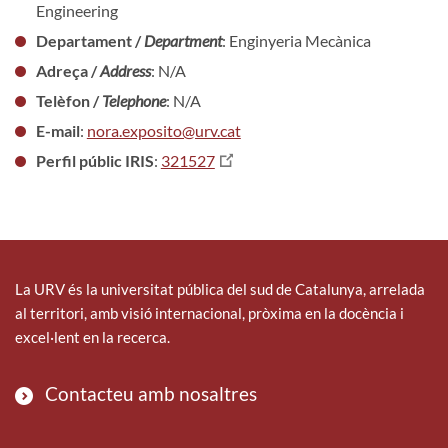
Engineering
Departament /
Department
: Enginyeria Mecànica
Adreça /
Address
: N/A
Telèfon /
Telephone
: N/A
E-mail
:
nora.exposito@urv.cat
Perfil públic IRIS
:
321527
La URV és la universitat pública del sud de Catalunya, arrelada
al territori, amb visió internacional, pròxima en la docència i
excel·lent en la recerca.
Contacteu amb nosaltres