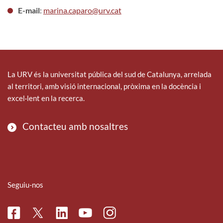
E-mail
:
marina.caparo@urv.cat
La URV és la universitat pública del sud de Catalunya, arrelada
al territori, amb visió internacional, pròxima en la docència i
excel·lent en la recerca.
Contacteu amb nosaltres
Seguiu-nos
Facebook
Linkedin
Instagram
Twitter
Youtube