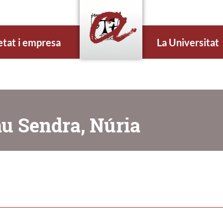
etat i empresa
La Universitat
au Sendra, Núria