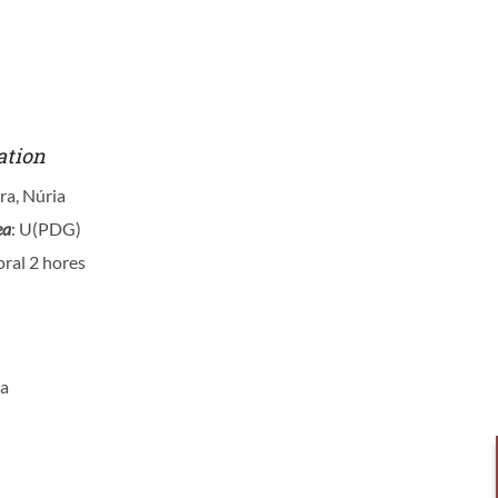
ation
ra, Núria
ea
: U(PDG)
oral 2 hores
ia