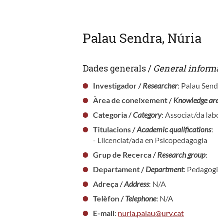
Palau Sendra, Núria
Dades generals /
General inform
Investigador /
Researcher
: Palau Send
Àrea de coneixement /
Knowledge ar
Categoria /
Category
: Associat/da lab
Titulacions /
Academic qualifications
:
- Llicenciat/ada en Psicopedagogia
Grup de Recerca /
Research group
:
Departament /
Department
: Pedagog
Adreça /
Address
: N/A
Telèfon /
Telephone
: N/A
E-mail
:
nuria.palau@urv.cat