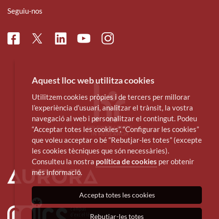
Seguiu-nos
Facebook
Linkedin
Instagram
Twitter
Youtube
Aquest lloc web utilitza cookies
Utilitzem cookies pròpies i de tercers per millorar
l’experiència d’usuari, analitzar el trànsit, la vostra
navegació al web i personalitzar el contingut. Podeu
“Acceptar totes les cookies”, “Configurar les cookies”
que voleu acceptar o bé “Rebutjar-les totes” (excepte
les cookies tècniques que són necessàries).
Consulteu la nostra
política de cookies
per obtenir
més informació.
Accepta totes les cookies
Rebutjar-les totes