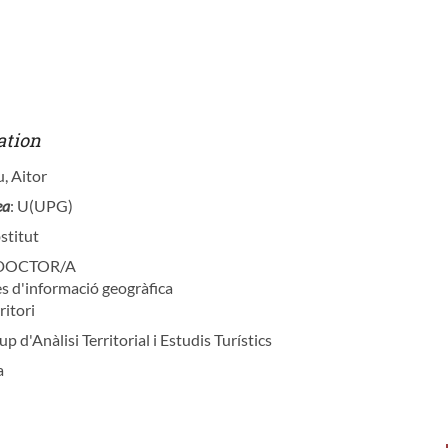
ation
u, Aitor
ea
: U(UPG)
stitut
 DOCTOR/A
es d'informació geogràfica
ritori
up d'Anàlisi Territorial i Estudis Turístics
a