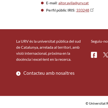
E-mail
:
aitor.avila@urv.cat
Perfil públic IRIS
:
333248
La URV és la universitat pública del sud
Seguiu-no
de Catalunya, arrelada al territori, amb
visió internacional, pròxima en la
Facebo
Tw
docència i excel·lent en la recerca.
Contacteu amb nosaltres
© Universitat R