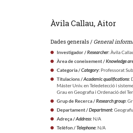
Àvila Callau, Aitor
Dades generals /
General inform
Investigador /
Researcher
: Àvila Calla
Àrea de coneixement /
Knowledge ar
Categoria /
Category
: Professorat Sub
Titulacions /
Academic qualifications
:
Máster Univ. en Teledetecció i sistem
Grau en Geografia i Ordenació del Ter
Grup de Recerca /
Research group
: Gr
Departament /
Department
: Geografi
Adreça /
Address
: N/A
Telèfon /
Telephone
: N/A