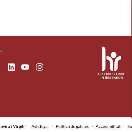
s
ok
Linkedin
Instagram
itter
Youtube
ovira i Virgili
·
Avís legal
·
Política de galetes
·
Accessibilitat
·
So