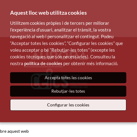
Aquest lloc web utilitza cookies
Utilitzem cookies pròpies i de tercers per millorar
l’experiència d’usuari, analitzar el trànsit, la vostra
navegació al web i personalitzar el contingut. Podeu
“Acceptar totes les cookies”, “Configurar les cookies” que
voleu acceptar o bé “Rebutjar-les totes” (excepte les
cookies tècniques que són necessàries). Consulteu la
nostra
política de cookies
per obtenir més informació.
Accepta totes les cookies
Rebutjar-les totes
Configurar les cookies
bre aquest web