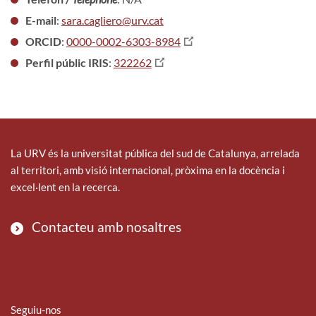
E-mail
:
sara.cagliero@urv.cat
ORCID
:
0000-0002-6303-8984
Perfil públic IRIS
:
322262
La URV és la universitat pública del sud de Catalunya, arrelada
al territori, amb visió internacional, pròxima en la docència i
excel·lent en la recerca.
Contacteu amb nosaltres
Seguiu-nos