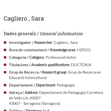
Cagliero , Sara
Dades generals /
General information
Investigador /
Researcher
: Cagliero , Sara
Àrea de coneixement /
Knowledge area
: U(PDG)
Categoria /
Category
: Professorat lector
Titulacions /
Academic qualifications
: DOCTOR/A
Grup de Recerca /
Research group
: Grup de Recerca en
Educació Intercultural
Departament /
Department
: Pedagogia
Adreça /
Address
: Departament de Pedagogia Carretera
de Valls s/n, 43007
43007 - Tarragona (Tarragona)
Telèfon /
Telephone
: N/A