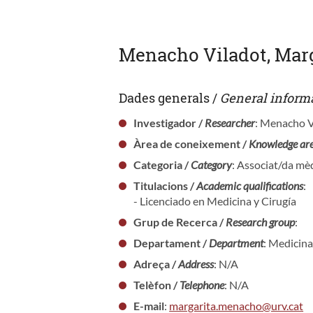
Menacho Viladot, Mar
Dades generals /
General inform
Investigador /
Researcher
: Menacho V
Àrea de coneixement /
Knowledge ar
Categoria /
Category
: Associat/da mèd
Titulacions /
Academic qualifications
:
- Licenciado en Medicina y Cirugía
Grup de Recerca /
Research group
:
Departament /
Department
: Medicina
Adreça /
Address
: N/A
Telèfon /
Telephone
: N/A
E-mail
:
margarita.menacho@urv.cat