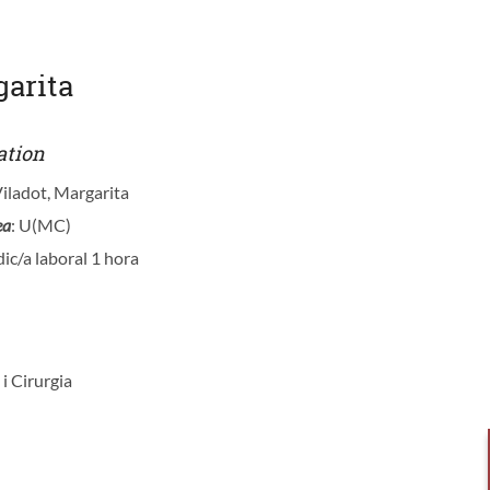
garita
ation
iladot, Margarita
ea
: U(MC)
ic/a laboral 1 hora
 i Cirurgia