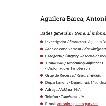
Aguilera Barea, Anton
Dades generals /
General inform
Investigador /
Researcher
: Aguilera B
Àrea de coneixement /
Knowledge ar
Categoria /
Category
: Associat/da mèd
Titulacions /
Academic qualifications
:
- Diplomado en Fisioterapia
Grup de Recerca /
Research group
:
Departament /
Department
: Medicina
Adreça /
Address
: N/A
Telèfon /
Telephone
: N/A
E-mail
:
antonio.aguilera@urv.cat