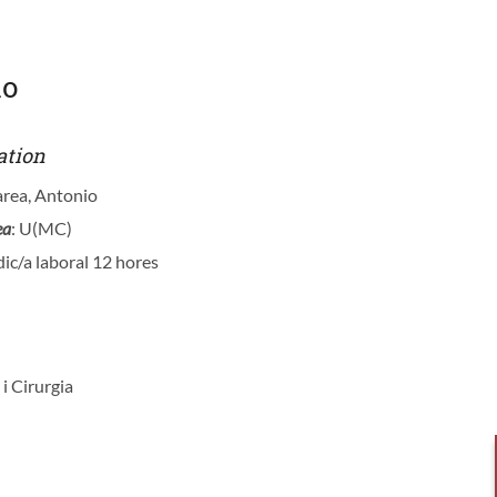
io
ation
area, Antonio
ea
: U(MC)
ic/a laboral 12 hores
 i Cirurgia