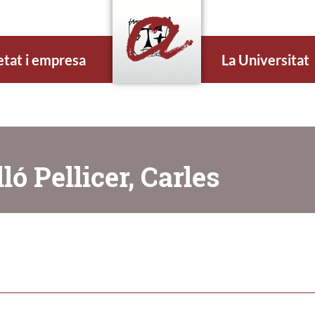
etat i empresa
La Universitat
ló Pellicer, Carles