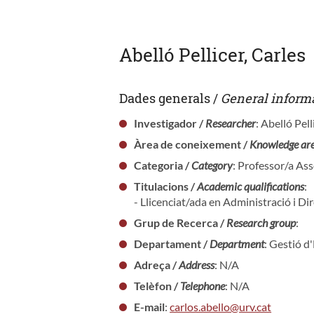
Abelló Pellicer, Carles
Dades generals /
General inform
Investigador /
Researcher
: Abelló Pell
Àrea de coneixement /
Knowledge ar
Categoria /
Category
: Professor/a As
Titulacions /
Academic qualifications
:
- Llicenciat/ada en Administració i Di
Grup de Recerca /
Research group
:
Departament /
Department
: Gestió 
Adreça /
Address
: N/A
Telèfon /
Telephone
: N/A
E-mail
:
carlos.abello@urv.cat