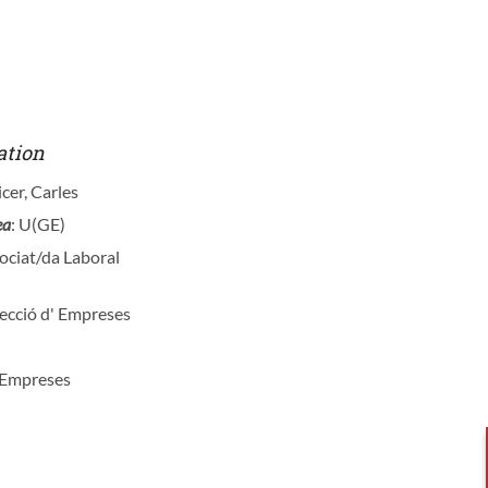
ation
icer, Carles
ea
: U(GE)
sociat/da Laboral
recció d' Empreses
d'Empreses