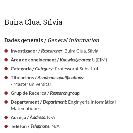
Buira Clua, Sílvia
Dades generals /
General information
Investigador /
Researcher
: Buira Clua, Sílvia
Àrea de coneixement /
Knowledge area
: U(EIM)
Categoria /
Category
: Professorat Substitut
Titulacions /
Academic qualifications
:
- Màster universitari
Grup de Recerca /
Research group
:
Departament /
Department
: Enginyeria Informàtica i
Matemàtiques
Adreça /
Address
: N/A
Telèfon /
Telephone
: N/A