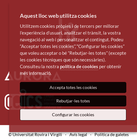
Aquest lloc web utilitza cookies
Utilitzem cookies pròpies i de tercers per millorar
l’experiència d’usuari, analitzar el trànsit, la vostra
navegació al web i personalitzar el contingut. Podeu
“Acceptar totes les cookies”, “Configurar les cookies”
que voleu acceptar o bé “Rebutjar-les totes” (excepte
les cookies tècniques que són necessàries).
Consulteu la nostra
política de cookies
per obtenir
més informació.
Accepta totes les cookies
Rebutjar-les totes
Configurar les cookies
© Universitat Rovira i Virgili
·
Avís legal
·
Política de galetes