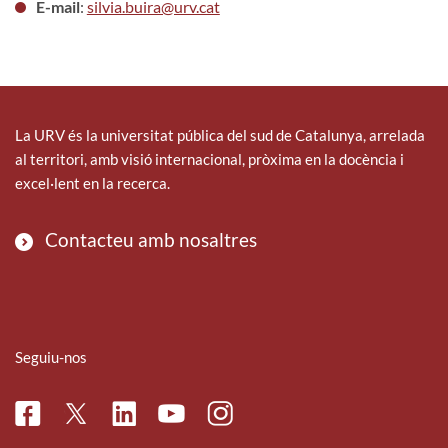
E-mail
:
silvia.buira@urv.cat
La URV és la universitat pública del sud de Catalunya, arrelada
al territori, amb visió internacional, pròxima en la docència i
excel·lent en la recerca.
Contacteu amb nosaltres
Seguiu-nos
Facebook
Linkedin
Instagram
Twitter
Youtube