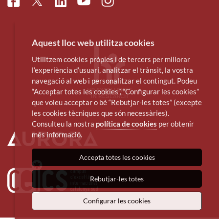
Facebook
Linkedin
Instagram
Twitter
Youtube
Aquest lloc web utilitza cookies
Utilitzem cookies pròpies i de tercers per millorar
l’experiència d’usuari, analitzar el trànsit, la vostra
navegació al web i personalitzar el contingut. Podeu
“Acceptar totes les cookies”, “Configurar les cookies”
que voleu acceptar o bé “Rebutjar-les totes” (excepte
les cookies tècniques que són necessàries).
Consulteu la nostra
política de cookies
per obtenir
més informació.
Accepta totes les cookies
Rebutjar-les totes
Configurar les cookies