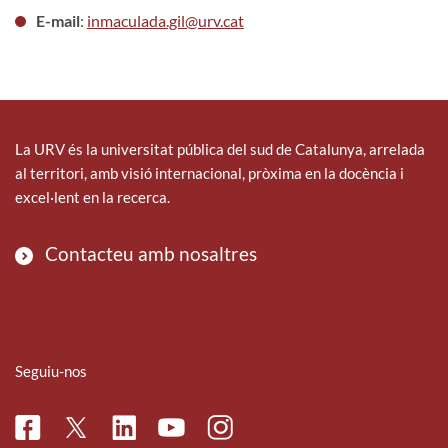
E-mail
:
inmaculada.gil@urv.cat
La URV és la universitat pública del sud de Catalunya, arrelada
al territori, amb visió internacional, pròxima en la docència i
excel·lent en la recerca.
Contacteu amb nosaltres
Seguiu-nos
Facebook
Linkedin
Instagram
Twitter
Youtube