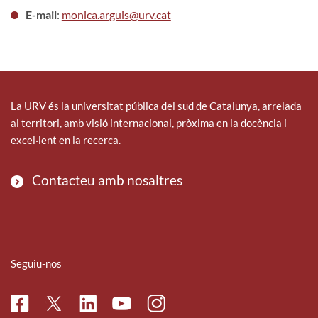
E-mail
:
monica.arguis@urv.cat
La URV és la universitat pública del sud de Catalunya, arrelada
al territori, amb visió internacional, pròxima en la docència i
excel·lent en la recerca.
Contacteu amb nosaltres
Seguiu-nos
Facebook
Linkedin
Instagram
Twitter
Youtube