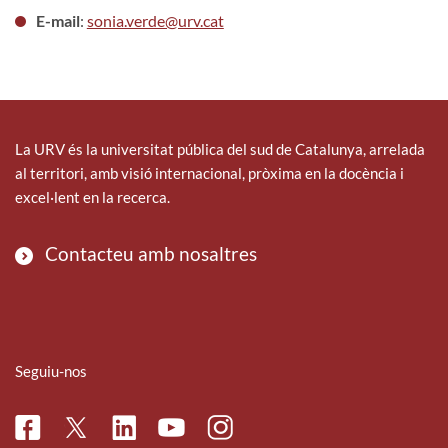
E-mail
:
sonia.verde@urv.cat
La URV és la universitat pública del sud de Catalunya, arrelada
al territori, amb visió internacional, pròxima en la docència i
excel·lent en la recerca.
Contacteu amb nosaltres
Seguiu-nos
Facebook
Linkedin
Instagram
Twitter
Youtube