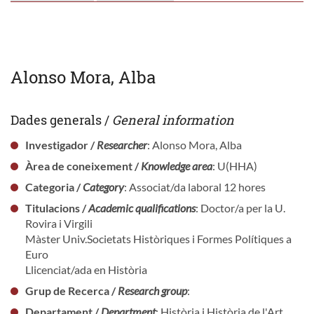
Alonso Mora, Alba
Dades generals /
General information
Investigador /
Researcher
: Alonso Mora, Alba
Àrea de coneixement /
Knowledge area
: U(HHA)
Categoria /
Category
: Associat/da laboral 12 hores
Titulacions /
Academic qualifications
: Doctor/a per la U.
Rovira i Virgili
Màster Univ.Societats Històriques i Formes Polítiques a
Euro
Llicenciat/ada en Història
Grup de Recerca /
Research group
:
Departament /
Department
: Història i Història de l'Art