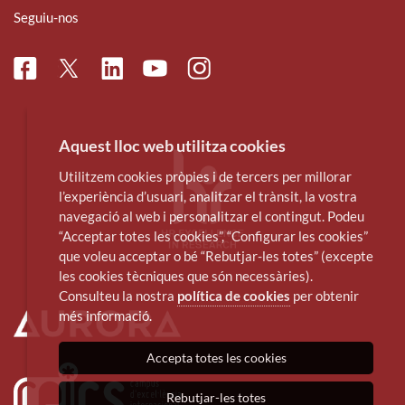
Seguiu-nos
Facebook
Linkedin
Instagram
Twitter
Youtube
Aquest lloc web utilitza cookies
Utilitzem cookies pròpies i de tercers per millorar
l’experiència d’usuari, analitzar el trànsit, la vostra
navegació al web i personalitzar el contingut. Podeu
“Acceptar totes les cookies”, “Configurar les cookies”
que voleu acceptar o bé “Rebutjar-les totes” (excepte
les cookies tècniques que són necessàries).
Consulteu la nostra
política de cookies
per obtenir
més informació.
Accepta totes les cookies
Rebutjar-les totes