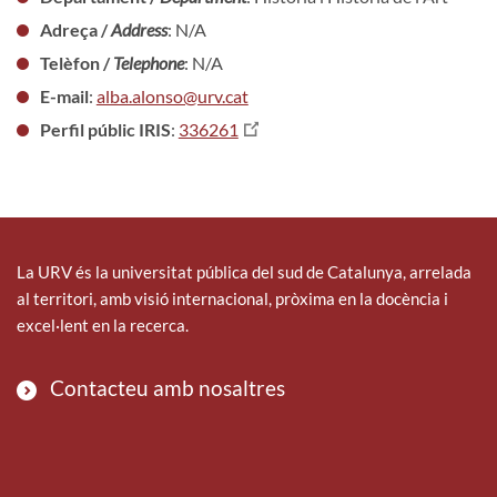
Adreça /
Address
: N/A
Telèfon /
Telephone
: N/A
E-mail
:
alba.alonso@urv.cat
Perfil públic IRIS
:
336261
La URV és la universitat pública del sud de Catalunya, arrelada
al territori, amb visió internacional, pròxima en la docència i
excel·lent en la recerca.
Contacteu amb nosaltres