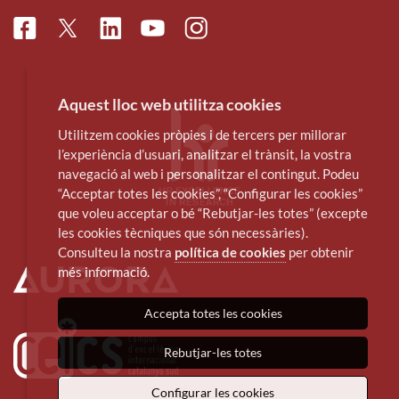
Facebook
Linkedin
Instagram
Twitter
Youtube
Aquest lloc web utilitza cookies
Utilitzem cookies pròpies i de tercers per millorar
l’experiència d’usuari, analitzar el trànsit, la vostra
navegació al web i personalitzar el contingut. Podeu
“Acceptar totes les cookies”, “Configurar les cookies”
que voleu acceptar o bé “Rebutjar-les totes” (excepte
les cookies tècniques que són necessàries).
Consulteu la nostra
política de cookies
per obtenir
més informació.
Accepta totes les cookies
Rebutjar-les totes
Configurar les cookies