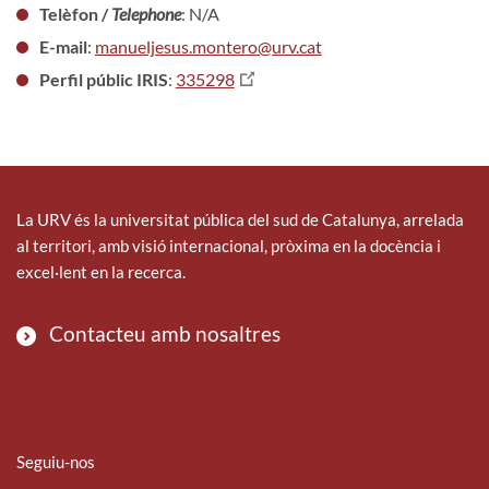
Telèfon /
Telephone
: N/A
E-mail
:
manueljesus.montero@urv.cat
Perfil públic IRIS
:
335298
La URV és la universitat pública del sud de Catalunya, arrelada
al territori, amb visió internacional, pròxima en la docència i
excel·lent en la recerca.
Contacteu amb nosaltres
Seguiu-nos