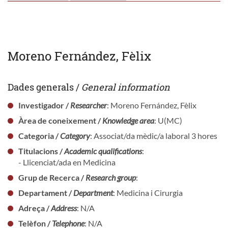
Moreno Fernández, Fèlix
Dades generals /
General information
Investigador /
Researcher
: Moreno Fernández, Fèlix
Àrea de coneixement /
Knowledge area
: U(MC)
Categoria /
Category
: Associat/da mèdic/a laboral 3 hores
Titulacions /
Academic qualifications
:
- Llicenciat/ada en Medicina
Grup de Recerca /
Research group
:
Departament /
Department
: Medicina i Cirurgia
Adreça /
Address
: N/A
Telèfon /
Telephone
: N/A