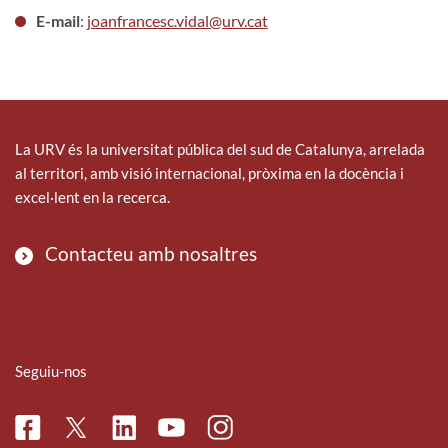
E-mail
:
joanfrancesc.vidal@urv.cat
La URV és la universitat pública del sud de Catalunya, arrelada
al territori, amb visió internacional, pròxima en la docència i
excel·lent en la recerca.
Contacteu amb nosaltres
Seguiu-nos
Facebook
Linkedin
Instagram
Twitter
Youtube