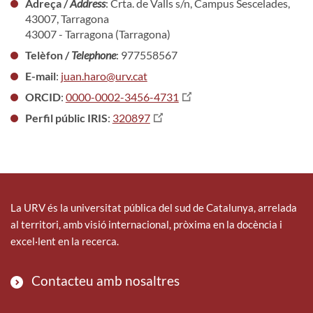
Adreça /
Address
: Crta. de Valls s/n, Campus Sescelades,
43007, Tarragona
43007 - Tarragona (Tarragona)
Telèfon /
Telephone
: 977558567
E-mail
:
juan.haro@urv.cat
ORCID
:
0000-0002-3456-4731
Perfil públic IRIS
:
320897
La URV és la universitat pública del sud de Catalunya, arrelada
al territori, amb visió internacional, pròxima en la docència i
excel·lent en la recerca.
Contacteu amb nosaltres