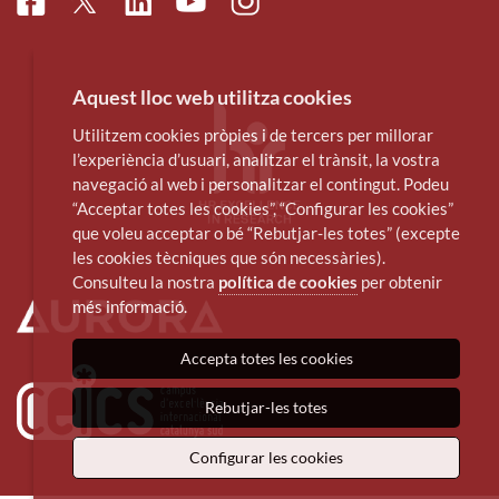
Facebook
Linkedin
Instagram
Twitter
Youtube
Aquest lloc web utilitza cookies
Utilitzem cookies pròpies i de tercers per millorar
l’experiència d’usuari, analitzar el trànsit, la vostra
navegació al web i personalitzar el contingut. Podeu
“Acceptar totes les cookies”, “Configurar les cookies”
que voleu acceptar o bé “Rebutjar-les totes” (excepte
les cookies tècniques que són necessàries).
Consulteu la nostra
política de cookies
per obtenir
més informació.
Accepta totes les cookies
Rebutjar-les totes
Configurar les cookies