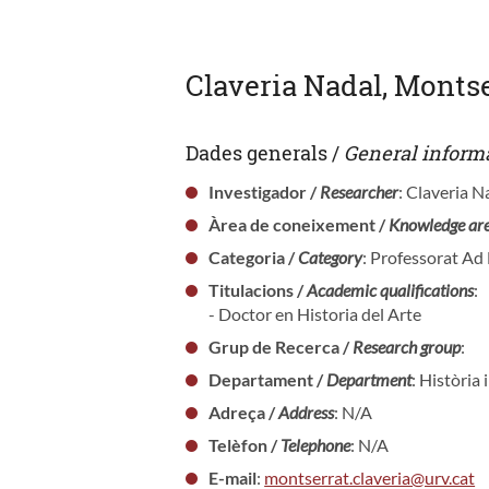
Claveria Nadal, Monts
Dades generals /
General inform
Investigador /
Researcher
: Claveria 
Àrea de coneixement /
Knowledge ar
Categoria /
Category
: Professorat A
Titulacions /
Academic qualifications
:
- Doctor en Historia del Arte
Grup de Recerca /
Research group
:
Departament /
Department
: Història 
Adreça /
Address
: N/A
Telèfon /
Telephone
: N/A
E-mail
:
montserrat.claveria@urv.cat