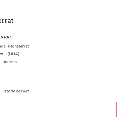
errat
ation
Nadal, Montserrat
ea
: U(HHA)
d Honorem
i Història de l'Art