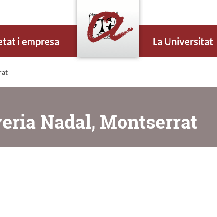
etat i empresa
La Universitat
rat
veria Nadal, Montserrat