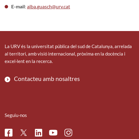
E-mail
:
alba.guasch@urv.cat
La URV és la universitat pública del sud de Catalunya, arrelada
al territori, amb visió internacional, pròxima en la docència i
excel·lent en la recerca.
Contacteu amb nosaltres
Seguiu-nos
Facebook
Linkedin
Instagram
Twitter
Youtube