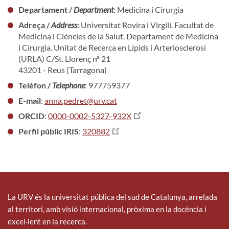
Departament /
Department
: Medicina i Cirurgia
Adreça /
Address
: Universitat Rovira i Virgili. Facultat de
Medicina i Ciències de la Salut. Departament de Medicina
i Cirurgia. Unitat de Recerca en Lípids i Arteriosclerosi
(URLA) C/St. Llorenç nº 21
43201 - Reus (Tarragona)
Telèfon /
Telephone
: 977759377
E-mail
:
anna.pedret@urv.cat
ORCID
:
0000-0002-5327-932X
Perfil públic IRIS
:
320882
La URV és la universitat pública del sud de Catalunya, arrelada
al territori, amb visió internacional, pròxima en la docència i
excel·lent en la recerca.